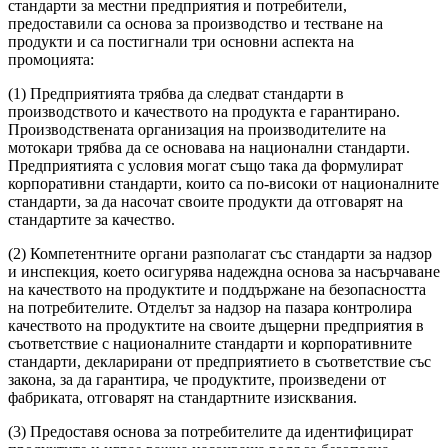
стандарти за местни предприятия и потребители,
предоставили са основа за производство и тестване на
продукти и са постигнали три основни аспекта на
промоцията:
(1) Предприятията трябва да следват стандарти в
производството и качеството на продукта е гарантирано.
Производствената организация на производителите на
мотокари трябва да се основава на национални стандарти.
Предприятията с условия могат също така да формулират
корпоративни стандарти, които са по-високи от националните
стандарти, за да насочат своите продукти да отговарят на
стандартите за качество.
(2) Компетентните органи разполагат със стандарти за надзор
и инспекция, което осигурява надеждна основа за насърчаване
на качеството на продуктите и поддържане на безопасността
на потребителите. Отделът за надзор на пазара контролира
качеството на продуктите на своите дъщерни предприятия в
съответствие с националните стандарти и корпоративните
стандарти, декларирани от предприятието в съответствие със
закона, за да гарантира, че продуктите, произведени от
фабриката, отговарят на стандартните изисквания.
(3) Предоставя основа за потребителите да идентифицират