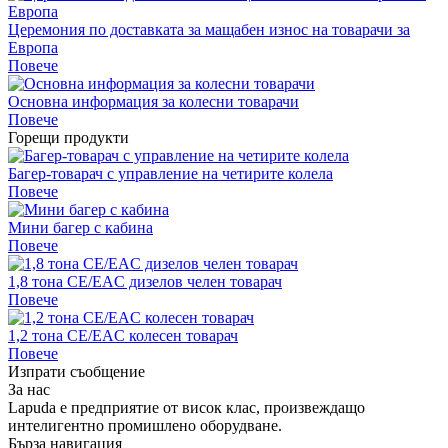
Церемония по доставката за мащабен износ на товарачи за
Европа
Повече
Основна информация за колесни товарачи
Повече
Горещи продукти
Багер-товарач с управление на четирите колела
Повече
Мини багер с кабина
Повече
1,8 тона CE/EAC дизелов челен товарач
Повече
1,2 тона CE/EAC колесен товарач
Повече
Изпрати съобщение
За нас
Lapuda е предприятие от висок клас, произвеждащо
интелигентно промишлено оборудване.
Бърза навигация