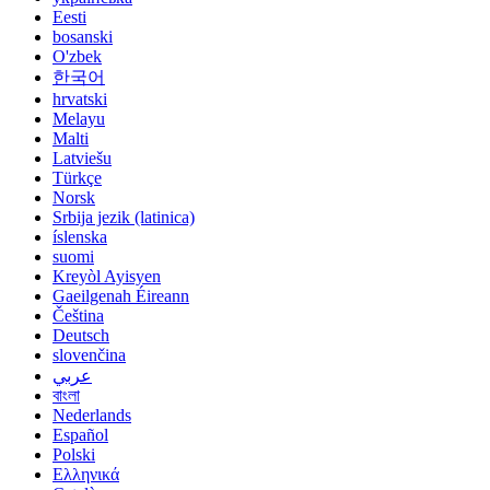
Eesti
bosanski
O'zbek
한국어
hrvatski
Melayu
Malti
Latviešu
Türkçe
Norsk
Srbija jezik (latinica)
íslenska
suomi
Kreyòl Ayisyen
Gaeilgenah Éireann
Čeština
Deutsch
slovenčina
عربي
বাংলা
Nederlands
Español
Polski
Ελληνικά