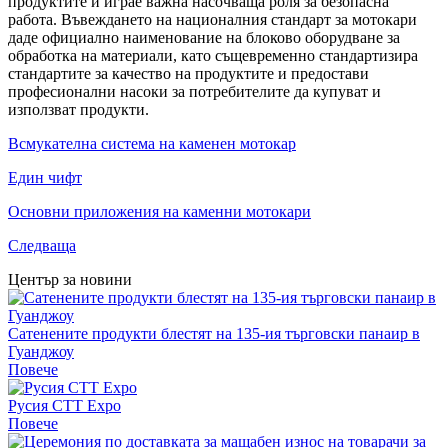
продуктите и играе важна насочваща роля за безопасна
работа. Въвеждането на националния стандарт за мотокари
даде официално наименование на блоково оборудване за
обработка на материали, като същевременно стандартизира
стандартите за качество на продуктите и предостави
професионални насоки за потребителите да купуват и
използват продукти.
Всмукателна система на каменен мотокар
Един чифт
Основни приложения на каменни мотокари
Следваща
Център за новини
Сатенените продукти блестят на 135-ия търговски панаир в
Гуанджоу
Повече
Русия CTT Expo
Повече