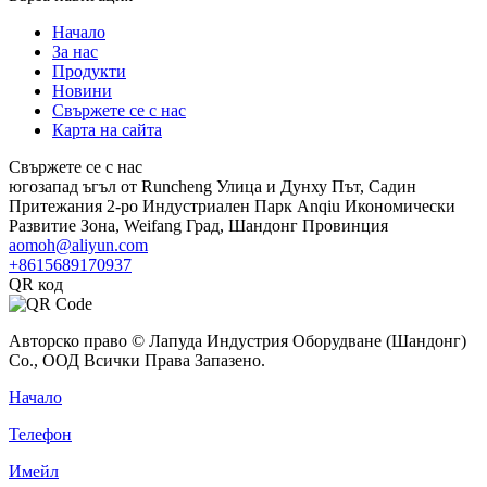
Начало
За нас
Продукти
Новини
Свържете се с нас
Карта на сайта
Свържете се с нас
югозапад ъгъл от Runcheng Улица и Дунху Път, Садин
Притежания 2-ро Индустриален Парк Anqiu Икономически
Развитие Зона, Weifang Град, Шандонг Провинция
aomoh@aliyun.com
+8615689170937
QR код
Авторско право © Лапуда Индустрия Оборудване (Шандонг)
Co., ООД Всички Права Запазено.
Начало
Телефон
Имейл