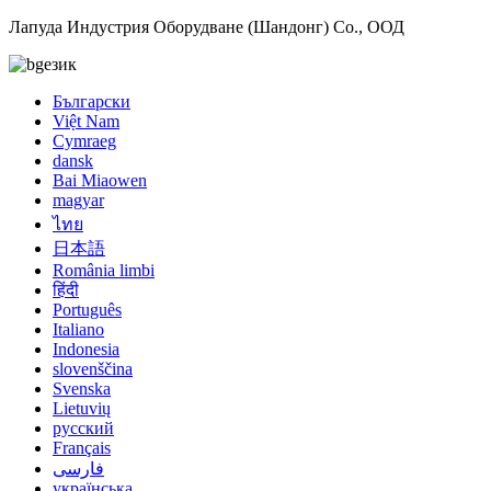
Лапуда Индустрия Оборудване (Шандонг) Co., ООД
език
Български
Việt Nam
Cymraeg
dansk
Bai Miaowen
magyar
ไทย
日本語
România limbi
हिंदी
Português
Italiano
Indonesia
slovenščina
Svenska
Lietuvių
русский
Français
فارسی
українська